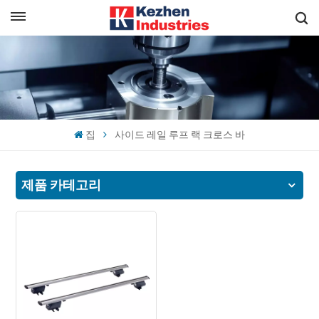
한국의
빠른 견적 받기
English
español
집
사이드 레일 루프 랙 크로스 바
日本語
한국의
제품 카테고리