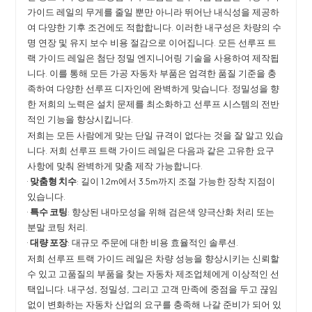
가이드 레일의 무게를 줄일 뿐만 아니라 뛰어난 내식성을 제공하
여 다양한 기후 조건에도 적합합니다. 이러한 내구성은 차량의 수
명 연장 및 유지 보수 비용 절감으로 이어집니다. 모든 선루프 트
랙 가이드 레일은 첨단 정밀 엔지니어링 기술을 사용하여 제작됩
니다. 이를 통해 모든 가공 자동차 부품은 엄격한 품질 기준을 충
족하여 다양한 선루프 디자인에 완벽하게 맞습니다. 정밀성을 향
한 저희의 노력은 설치 문제를 최소화하고 선루프 시스템의 전반
적인 기능을 향상시킵니다.
저희는 모든 사람에게 맞는 단일 규격이 없다는 것을 잘 알고 있습
니다. 저희 선루프 트랙 가이드 레일은 다음과 같은 고유한 요구
사항에 맞춰 완벽하게 맞춤 제작 가능합니다.
·
맞춤형 치수
: 길이 1.2m에서 3.5m까지 조절 가능한 장착 지점이
있습니다.
·
특수 코팅
: 향상된 내마모성을 위해 검은색 양극산화 처리 또는
분말 코팅 처리.
·
대량 포장
: 대규모 주문에 대한 비용 효율적인 솔루션.
저희 선루프 트랙 가이드 레일은 차량 성능을 향상시키는 신뢰할
수 있고 고품질의 부품을 찾는 자동차 제조업체에게 이상적인 선
택입니다. 내구성, 정밀성, 그리고 고객 만족에 중점을 두고 끊임
없이 변화하는 자동차 산업의 요구를 충족해 나갈 준비가 되어 있