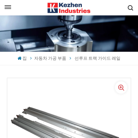
한국의
빠른 견적 받기
English
español
집
자동차 가공 부품
선루프 트랙 가이드 레일
日本語
한국의