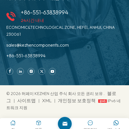
+86-551-63838994
24시간 내내
ECONOMIC&TECHNOLOGICAL ZONE, HEFEI, ANHUI, CHINA
230061
sales@kezhencomponents.com
+86-551-63838994
블로
© 2026 허페이 KEZHEN 산업 주식 회사 모든 권리 보유 .
그
사이트맵
XML
개인정보 보호정책
|
|
|
IPv6 네
트워크 지원