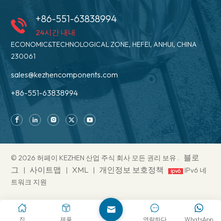
+86-551-63838994
24시간 내내
ECONOMIC&TECHNOLOGICAL ZONE, HEFEI, ANHUI, CHINA
230061
sales@kezhencomponents.com
+86-551-63838994
블로
© 2026 허페이 KEZHEN 산업 주식 회사 모든 권리 보유 .
그
사이트맵
XML
개인정보 보호정책
|
|
|
IPv6 네
트워크 지원
집
제품
연락하다
WhatsApp