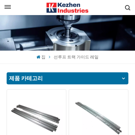
한국의
빠른 견적 받기
English
español
집
선루프 트랙 가이드 레일
日本語
한국의
제품 카테고리