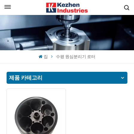
한국의
빠른 견적 받기
English
español
집
수평 원심분리기 로터
日本語
한국의
제품 카테고리