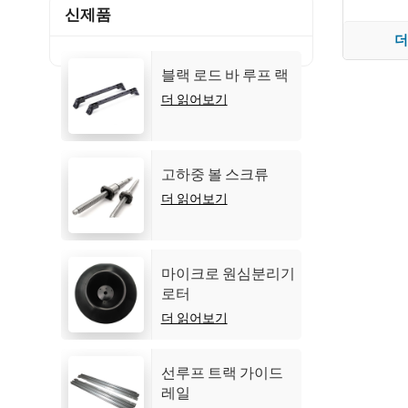
신제품
더
블랙 로드 바 루프 랙
더 읽어보기
고하중 볼 스크류
더 읽어보기
마이크로 원심분리기
로터
더 읽어보기
선루프 트랙 가이드
레일