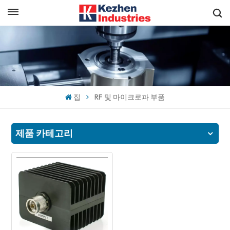
한국의
빠른 견적 받기
English
español
집
RF 및 마이크로파 부품
日本語
한국의
제품 카테고리