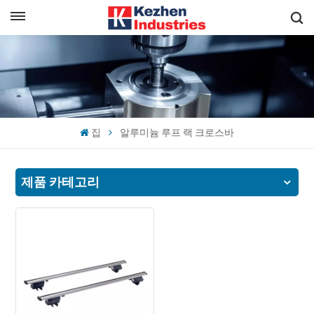
한국의
빠른 견적 받기
English
español
집
알루미늄 루프 랙 크로스바
日本語
한국의
제품 카테고리