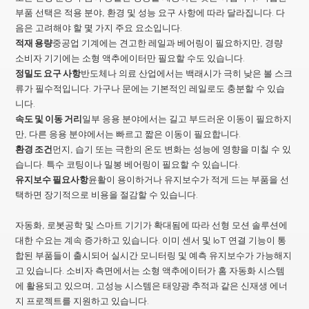
부품 선택은 적용 분야, 환경 및 성능 요구 사항에 따라 달라집니다. 다
음은 고려해야 할 몇 가지 주요 요소입니다.
적재 용량
중공업 기계에는 견고한 레일과 베어링이 필요하지만, 경량
소비자 기기에는 소형 액추에이터만 필요할 수도 있습니다.
정밀도 요구 사항
반도체나 의료 산업에서는 백래시가 극히 낮은 볼 스크
류가 필수적입니다. 가구나 문에는 기본적인 레일로도 충분할 수 있습
니다.
속도 및 이동 거리
일부 응용 분야에서는 길고 부드러운 이동이 필요하지
만, 다른 응용 분야에서는 빠르고 짧은 이동이 필요합니다.
환경 조건
먼지, 습기 또는 극한의 온도 변화는 성능에 영향을 미칠 수 있
습니다. 특수 코팅이나 밀봉 베어링이 필요할 수 있습니다.
유지보수 필요사항
윤활이 용이하거나 유지보수가 적게 드는 부품을 선
택하면 장기적으로 비용을 절감할 수 있습니다.
자동화, 로봇공학 및 스마트 기기가 확대됨에 따라 선형 모션 솔루션에
대한 수요는 계속 증가하고 있습니다. 이미 센서 및 IoT 연결 기능이 통
합된 부품들이 출시되어 실시간 모니터링 및 예측 유지보수가 가능해지
고 있습니다. 소비자 측면에서는 소형 액추에이터가 홈 자동화 시스템
에 활용되고 있으며, 고성능 시스템은 태양광 추적과 같은 신재생 에너
지 프로젝트를 지원하고 있습니다.