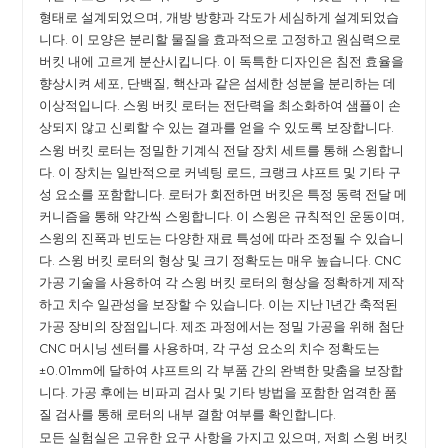
형태로 설계되었으며, 개방 방향과 각도가 세심하게 설계되었습
니다. 이 모양은 분리할 물질을 효과적으로 고정하고 원심력으로
버킷 내에 고르게 분산시킵니다. 이 독특한 디자인은 침전 효율을
향상시켜 세포, 단백질, 핵산과 같은 섬세한 성분을 분리하는 데
이상적입니다. 스윙 버킷 로터는 전단력을 최소화하여 샘플이 손
상되지 않고 신뢰할 수 있는 결과를 얻을 수 있도록 보장합니다.
스윙 버킷 로터는 정밀한 기계식 전달 장치 세트를 통해 스윙합니
다. 이 장치는 일반적으로 커넥팅 로드, 크랭크 샤프트 및 기타 구
성 요소를 포함합니다. 로터가 회전하면 버킷은 특정 동력 전달 메
커니즘을 통해 약간씩 스윙합니다. 이 스윙은 규칙적인 운동이며,
스윙의 진폭과 빈도는 다양한 재료 특성에 따라 조정될 수 있습니
다. 스윙 버킷 로터의 형상 및 크기 정확도는 매우 높습니다. CNC
가공 기술을 사용하여 각 스윙 버킷 로터의 형상을 정확하게 제작
하고 치수 일관성을 보장할 수 있습니다. 이는 지난 1년간 축적된
가공 장비의 장점입니다. 제조 과정에서는 정밀 가공을 위해 첨단
CNC 머시닝 센터를 사용하며, 각 구성 요소의 치수 정확도는
±0.01mm에 달하여 샤프트의 각 부품 간의 완벽한 맞춤을 보장합
니다. 가공 후에는 비파괴 검사 및 기타 방법을 포함한 엄격한 품
질 검사를 통해 로터의 내부 결함 여부를 확인합니다.
모든 실험실은 고유한 요구 사항을 가지고 있으며, 저희 스윙 버킷