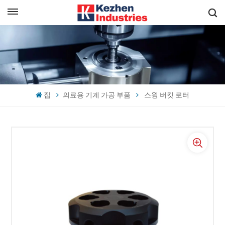
한국의
빠른 견적 받기
English
español
집
의료용 기계 가공 부품
스윙 버킷 로터
日本語
한국의