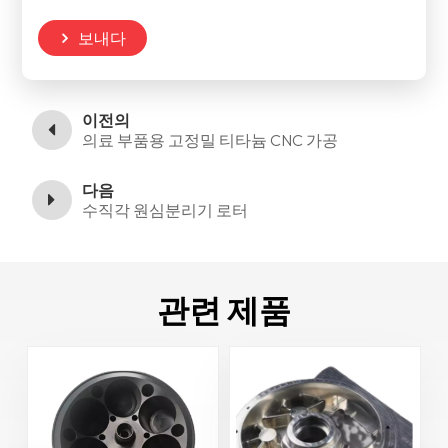
보내다
이전의
의료 부품용 고정밀 티타늄 CNC 가공
다음
수직각 원심분리기 로터
관련 제품