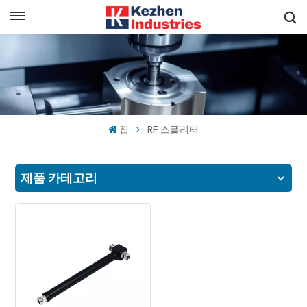
한국의
빠른 견적 받기
English
español
집
RF 스플리터
日本語
한국의
제품 카테고리