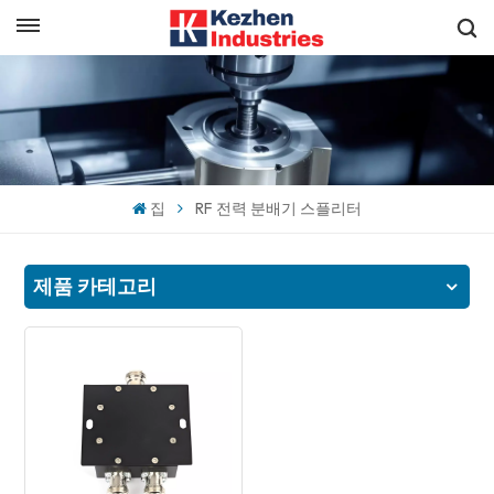
한국의
빠른 견적 받기
English
español
집
RF 전력 분배기 스플리터
日本語
한국의
제품 카테고리