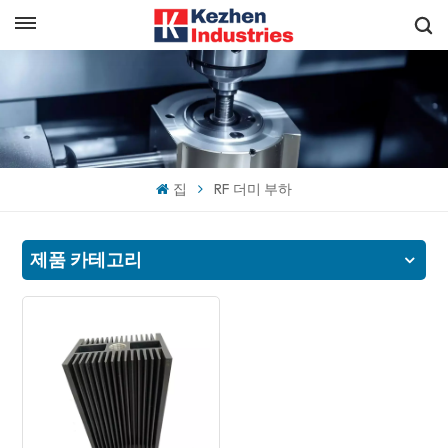
한국의
빠른 견적 받기
English
español
집
RF 더미 부하
日本語
한국의
제품 카테고리