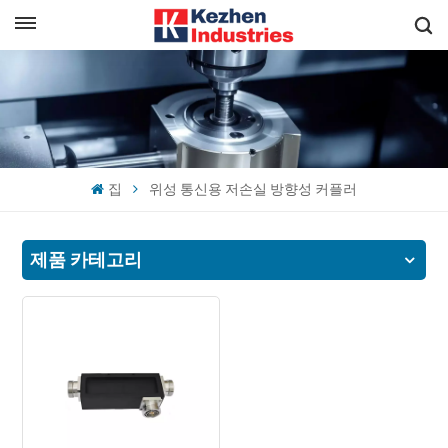
한국의
빠른 견적 받기
English
español
집
위성 통신용 저손실 방향성 커플러
日本語
한국의
제품 카테고리