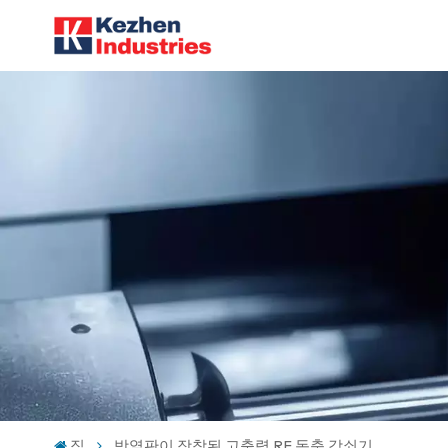
집
방열판이 장착된 고출력 RF 동축 감쇠기