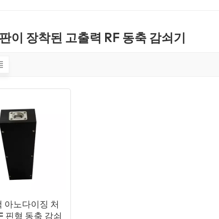
판이 장착된 고출력 RF 동축 감쇠기
 아노다이징 처
F 핀형 동축 감쇠