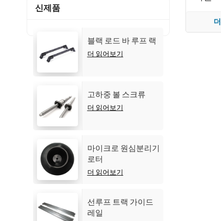
신제품
더
블랙 로드 바 루프 랙
더 읽어보기
고하중 볼 스크류
더 읽어보기
마이크로 원심분리기
로터
더 읽어보기
선루프 트랙 가이드
레일