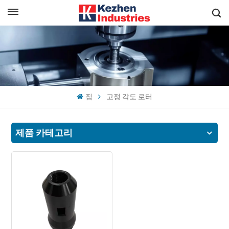
한국의
빠른 견적 받기
English
español
집
고정 각도 로터
日本語
한국의
제품 카테고리