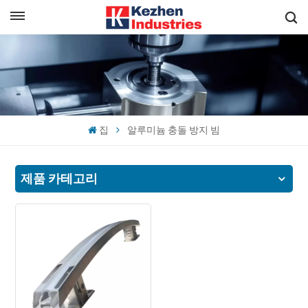
한국의
빠른 견적 받기
English
español
집
알루미늄 충돌 방지 빔
日本語
한국의
제품 카테고리