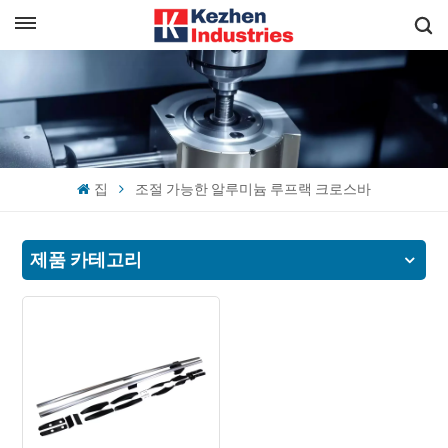
한국의
빠른 견적 받기
English
español
집
조절 가능한 알루미늄 루프랙 크로스바
日本語
한국의
제품 카테고리